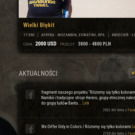
Wielki Błękit
17 DNI
AFRYKA - MOZAMBIK, ESWATINI, RPA
KWIECIEŃ - LIST
2000 USD
3800 - 4800 PLN
CENA:
PRZELOT:
AKTUALNOŚCI:
W
fragment naszego projektu "Różnimy się tylko koloram
Namibii i tradycyjne stroje Herero, grupy etnicznej nale
do grupy ludów Bantu ...
Link
2632 dni temu z
Face
We Differ Only in Colors / Różnimy się tylko kolorami
Li
2758 dni temu z
Face