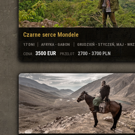
Czarne serce Mondele
17 DNI
AFRYKA - GABON
GRUDZIEŃ - STYCZEŃ, MAJ - WRZES
3500 EUR
2700 - 3700 PLN
CENA:
PRZELOT: