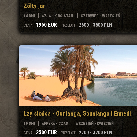
Żółty jar
14 DNI
AZJA - KIRGISTAN
CZERWIEC - WRZESIEŃ
1950 EUR
2600 - 3600 PLN
CENA:
PRZELOT:
Łzy słońca - Ounianga, Sounianga i Ennedi
19 DNI
AFRYKA - CZAD
WRZESIEŃ - KWIECIEŃ
2500 EUR
2700 - 3700 PLN
CENA:
PRZELOT: