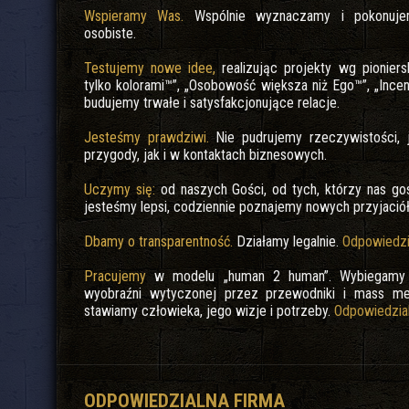
Wspieramy Was.
Wspólnie wyznaczamy i pokonujem
osobiste.
Testujemy nowe idee,
realizując projekty wg pioniers
tylko kolorami™”, „Osobowość większa niż Ego™”, „Incen
budujemy trwałe i satysfakcjonujące relacje.
Jesteśmy prawdziwi.
Nie pudrujemy rzeczywistości,
przygody, jak i w kontaktach biznesowych.
Uczymy się:
od naszych Gości, od tych, którzy nas go
jesteśmy lepsi, codziennie poznajemy nowych przyjaciół
Dbamy o transparentność.
Działamy legalnie.
Odpowiedzi
Pracujemy
w modelu „human 2 human”. Wybiegamy p
wyobraźni wytyczonej przez przewodniki i mass me
stawiamy człowieka, jego wizje i potrzeby.
Odpowiedzial
ODPOWIEDZIALNA FIRMA