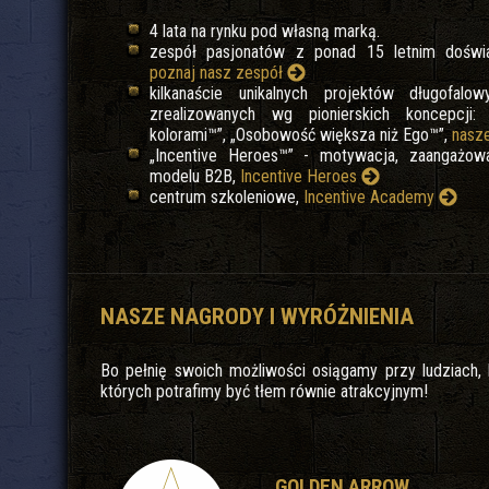
4 lata na rynku pod własną marką.
zespół pasjonatów z ponad 15 letnim doświ
poznaj nasz zespół
kilkanaście unikalnych projektów długofalo
zrealizowanych wg pionierskich koncepcji:
kolorami™”, „Osobowość większa niż Ego™”,
nasze
„Incentive Heroes™” - motywacja, zaangażow
modelu B2B,
Incentive Heroes
centrum szkoleniowe,
Incentive Academy
NASZE NAGRODY I WYRÓŻNIENIA
Bo pełnię swoich możliwości osiągamy przy ludziach, 
których potrafimy być tłem równie atrakcyjnym!
GOLDEN ARROW