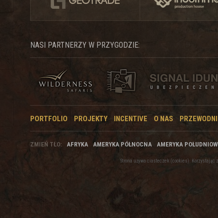
NASI PARTNERZY W PRZYGODZIE:
PORTFOLIO
PROJEKTY
INCENTIVE
O NAS
PRZEWODNI
ZMIEŃ TŁO:
AFRYKA
AMERYKA PÓŁNOCNA
AMERYKA POŁUDNIO
Strona używa ciasteczek (cookies). Korzystają