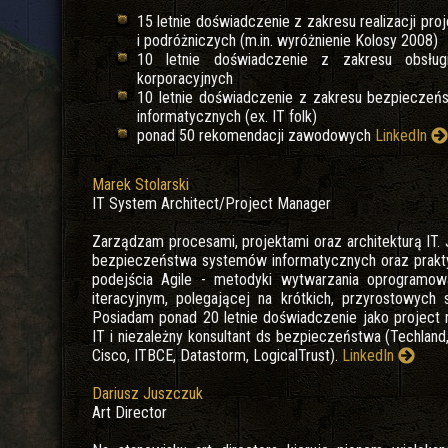
15 letnie doświadczenie z zakresu realizacji p
i podróżniczych (m.in. wyróżnienie Kolosy 2008)
10 letnie doświadczenie z zakresu obsługi
korporacyjnych
10 letnie doświadczenie z zakresu bezpieczeń
informatycznych (ex. IT folk)
ponad 50 rekomendacji zawodowych
LinkedIn
Marek Stolarski
IT System Architect/Project Manager
Zarządzam procesami, projektami oraz architekturą IT
bezpieczeństwa systemów informatycznych oraz prakt
podejścia Agile - metodyki wytwarzania oprogramowa
iteracyjnym, polegającej na krótkich, przyrostowych 
Posiadam ponad 20 letnie doświadczenie jako project 
IT i niezależny konsultant ds bezpieczeństwa (Techland
Cisco, ITBCE, Datastorm, LogicalTrust).
LinkedIn
Dariusz Juszczuk
Art Director