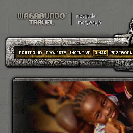
przygoda
i motywacja
PORTFOLIO
PROJEKTY
INCENTIVE
O NAS
PRZEWODN