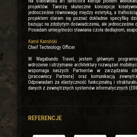
Na stanowisku art directora kieruje pionem wielokana
projektów. Tworzę skuteczne koncepcje kreatywn
jednocześnie równowagę między estetyką, a trafnośc
projektem staram się poznać dokładnie specyfikę dzia
bazując na zdobytym doświadczeniu, ale jednocześnie 
Posiadam umiejętności stawiania czoła dedlajnom, asa
Kamil Kamiński
Chief Technology Officer
W Wagabundo Travel, jestem głównym programis
wdrożenie i utrzymanie architektury rozwiązań mobiln
wspomaga naszych Partnerów w zarządzaniu ich
(pracownicy Partnera) oraz komunikacją zewnętrzn
Odpowiadam za elastyczność funkcjonalną i strukturaln
danych z zewnętrznych systemów informatycznych (ER
REFERENCJE