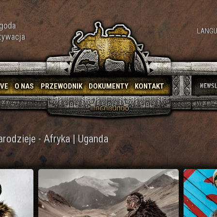
goda
LANGU
tywacja
IVE
O NAS
PRZEWODNIK
DOKUMENTY
KONTAKT
arodzieje - Afryka | Uganda