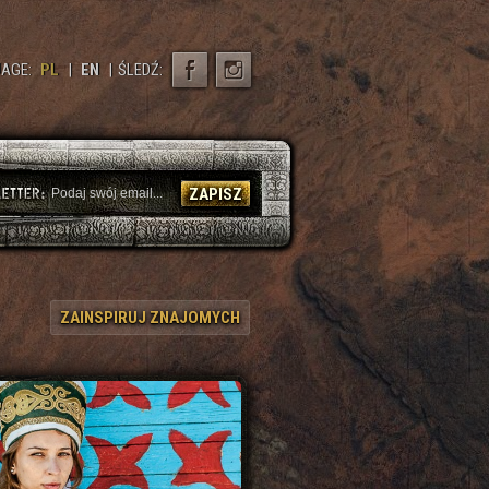
AGE:
PL
|
EN
|
ŚLEDŹ:
ZAPISZ
ZAINSPIRUJ ZNAJOMYCH