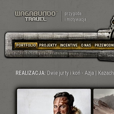
przygoda
i motywacja
PORTFOLIO
PROJEKTY
INCENTIVE
O NAS
PRZEWODN
REALIZACJA:
Dwie jurty i koń - Azja | Kazac