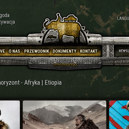
goda
LANGU
tywacja
IVE
O NAS
PRZEWODNIK
DOKUMENTY
KONTAKT
ryzont - Afryka | Etiopia