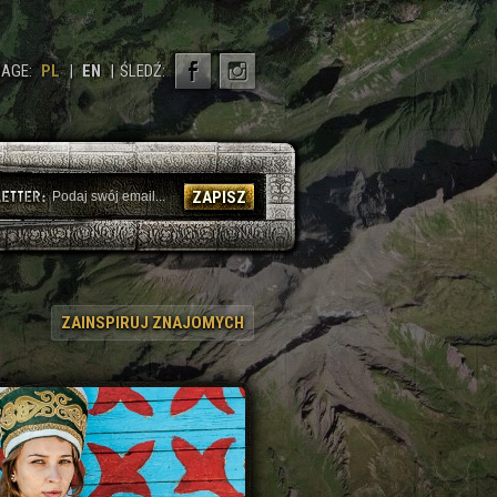
AGE:
PL
|
EN
|
ŚLEDŹ:
ZAPISZ
ZAINSPIRUJ ZNAJOMYCH