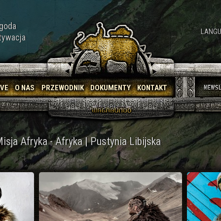
goda
LANGU
tywacja
IVE
O NAS
PRZEWODNIK
DOKUMENTY
KONTAKT
isja Afryka - Afryka | Pustynia Libijska