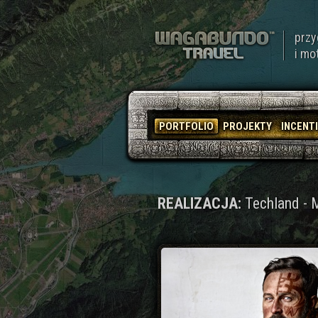
przy
i mo
PORTFOLIO
PROJEKTY
INCENT
REALIZACJA:
Techland - M